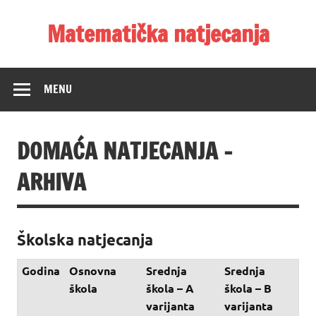
Skip
to
Matematička natjecanja
content
MENU
DOMAĆA NATJECANJA –
ARHIVA
Školska natjecanja
Godina
Osnovna
Srednja
Srednja
škola
škola – A
škola – B
varijanta
varijanta