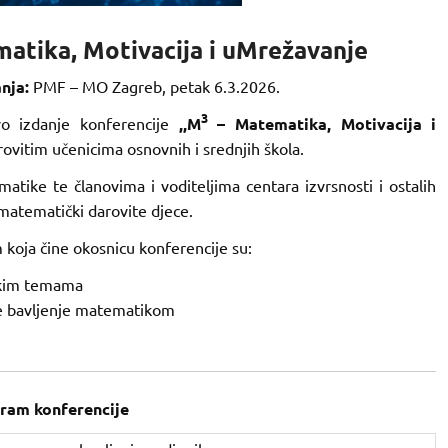
atika, Motivacija i uMrežavanje
nja:
PMF – MO Zagreb, petak 6.3.2026.
3
vo izdanje konferencije
,,M
– Matematika, Motivacija i
arovitim učenicima osnovnih i srednjih škola.
tike te članovima i voditeljima centara izvrsnosti i ostalih
matematički darovite djece.
 koja čine okosnicu konferencije su:
čkim temama
ije bavljenje matematikom
ram konferencije