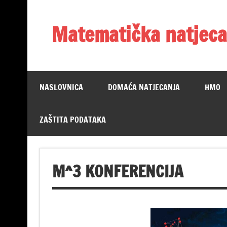
Skip
to
content
Matematička natjeca
NASLOVNICA
DOMAĆA NATJECANJA
HMO
ZAŠTITA PODATAKA
M^3 KONFERENCIJA