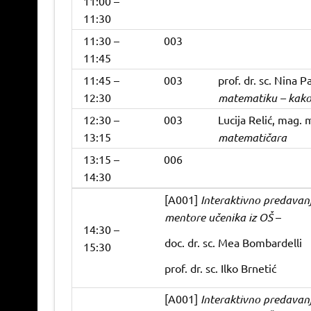
11:00 –
11:30
11:30 –
003
11:45
11:45 –
003
prof. dr. sc. Nina 
12:30
matematiku – kako
12:30 –
003
Lucija Relić, mag. 
13:15
matematičara
13:15 –
006
14:30
[A001]
Interaktivno predavan
mentore učenika iz OŠ
–
14:30 –
doc. dr. sc. Mea Bombardelli
15:30
prof. dr. sc. Ilko Brnetić
[A001]
Interaktivno predavan