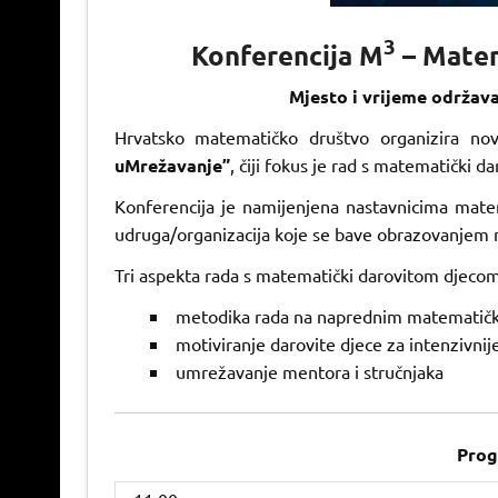
3
Konferencija M
– Matem
Mjesto i vrijeme održava
Hrvatsko matematičko društvo organizira no
uMrežavanje”
, čiji fokus je rad s matematički d
Konferencija je namijenjena nastavnicima matema
udruga/organizacija koje se bave obrazovanjem 
Tri aspekta rada s matematički darovitom djecom
metodika rada na naprednim matemati
motiviranje darovite djece za intenzivn
umrežavanje mentora i stručnjaka
Prog