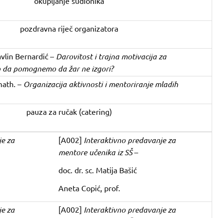
okupljanje sudionika
pozdravna riječ organizatora
Pavlin Bernardić –
Darovitost i trajna motivacija za
 da pomognemo da žar ne izgori?
math. –
Organizacija aktivnosti i mentoriranje mladih
pauza za ručak (catering)
je za
[A002]
Interaktivno predavanje za
mentore učenika iz SŠ
–
doc. dr. sc. Matija Bašić
Aneta Copić, prof.
je za
[A002]
Interaktivno predavanje za