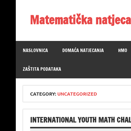
Skip
to
content
Matematička natjeca
NASLOVNICA
DOMAĆA NATJECANJA
HMO
ZAŠTITA PODATAKA
CATEGORY:
UNCATEGORIZED
INTERNATIONAL YOUTH MATH CHAL