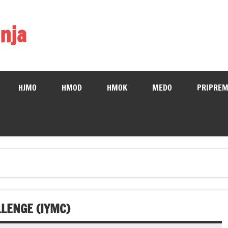
nja
HJMO
HMOD
HMOK
MEDO
PRIPREM
LENGE (IYMC)